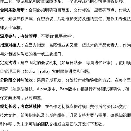
理工具、测试规范和质量保障体系。一个流程规范的公司更值得信赖。
合同条款清晰
：合同必须明确项目范围、交付标准、里程碑节点、付款方
式、知识产权归属、保密协议、后期维护支持及违约责任。建议由专业法
律人士审核。
深度参与，有效管理
：不要做“甩手掌柜”。
指定对接人
：在己方指定一名既懂业务又懂一些技术的产品负责人，作为
与外包团队沟通的唯一或主要接口。
定期沟通
：建立固定的会议机制（如每日站会、每周迭代评审），使用项
目管理工具（如Jira, Trello）实时跟踪进度和问题。
分阶段交付与验收
：采用分期开发、分阶段付款和验收的方式。在每个里
程碑（如原型确认、Alpha版本、Beta版本）都进行严格测试和确认，确
保方向正确，及时调整。
规划长远，考虑延续性
：在合作之初就应探讨项目交付后的源代码交付、
技术文档、部署指南以及长期的维护、升级支持方案与费用。确保知识顺
利转移，为未来可能的团队交接或自建团队开发打下基础。