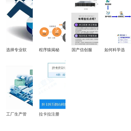
App定制、
动企业数字
略 项目成
劳务外包到
网站开发与
化转型的创
功必须重视
软件外包的
软件外包服
新引擎
的七大关键
全方位解决
务公司
问题
方案
选择专业软
程序猿揭秘
国产信创服
如何科学选
件外包服务
开发一款
务器新选择
择汽车4S
优质软件开
App到底需
超聚变昆仑
店管理软件
发公司推荐
要多少钱？
2280成都
及软件外包
与评估指南
现货直供，
服务 关键
软件外包服
考量维度解
务同步保障
析
工厂生产管
拉卡拉注册
理软件外包
资本增至8