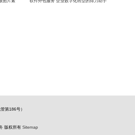
展板图片素
软件外包服务 企业数字化转型的得力助手
管第186号）
务
版权所有
Sitemap