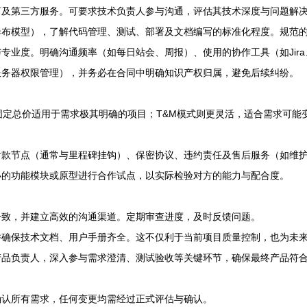
言及第三方服务。可要求技术负责人参与沟通，评估其技术深度与问题解
瀑布模型），了解代码管理、测试、部署及文档编写的标准化程度。规范
业度。明确沟通频率（如每日站会、周报）、使用的协作工具（如Jira、
服务器权限管理），并务必在合同中明确知识产权归属，避免后续纠纷。
固定总价适用于需求极其明确的项目；T&M模式则更灵活，适合需求可能
款节点（通常与里程碑挂钩）、保密协议、违约责任及售后服务（如维护
小的功能模块或原型进行合作试点，以实际检验对方的能力与配合度。
一致，并建立高效的沟通渠道。定期审查进度，及时反馈问题。
并确保技术文档、用户手册齐全。这不仅利于当前项目质量控制，也为未
产品负责人，深入参与需求澄清、测试验收等关键环节，确保最终产品符
确认所有需求，任何变更均需经过正式评估与确认。