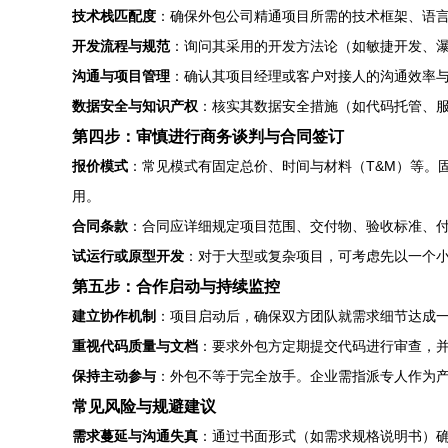
技术栈匹配度
：确保外包公司精通项目所需的技术框架、语
开发流程与规范
：询问其采用的开发方法论（如敏捷开发、
沟通与项目管理
：确认其项目经理或客户对接人的沟通效率与专
数据安全与知识产权
：核实其数据安全措施（如代码托管、
第四步：审慎进行商务谈判与合同签订
报价模式
：常见模式有固定总价、时间与材料（T&M）等。
用。
合同条款
：合同应详细规定项目范围、交付物、验收标准、付
试运行或原型开发
：对于大型或复杂项目，可考虑先以一个
第五步：合作启动与持续监控
建立协作机制
：项目启动后，确保双方团队就需求细节达成
重视代码质量与文档
：要求外包方定期提交代码进行审查，
保持主动参与
：外包不等于完全放手。企业需指派专人作为
常见风险与规避建议
需求蔓延与沟通失真
：通过书面形式（如需求规格说明书）