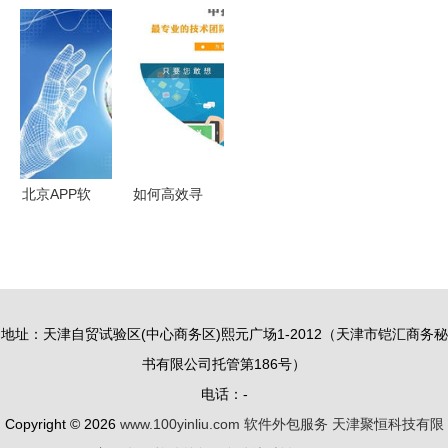
务外包比赛
务，是明智
务 编号
务 企业数
汇报会总结
选择还是行
03111169
字化转型的
与展望
业伪命题？
展板图片素
得力助手
——解析其
材详解与行
价值与意义
业洞察
北京APP软
如何高效寻
件开发服务
找可靠的
外包费用详
App定制、
解 影响因
网站开发与
素与市场行
软件外包服
地址：天津自贸试验区(中心商务区)熙元广场1-2012（天津市铠汇商务秘
情
务公司
书有限公司托管第186号）
电话：-
Copyright © 2026
www.100yinliu.com
软件外包服务
天津聚恒科技有限