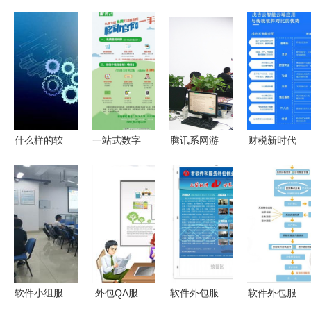
什么样的软
一站式数字
腾讯系网游
财税新时代
件外包服务
服务，助力
企业小吆游
的管理利器
公司才能赢
电商企业快
戏与企闻天
—— 代理
得用户青
速升级
下达成战略
记账行业智
睐？
合作 软件
能应用新品
外包服务助
发布
力数字化转
型
软件小组服
外包QA服
软件外包服
软件外包服